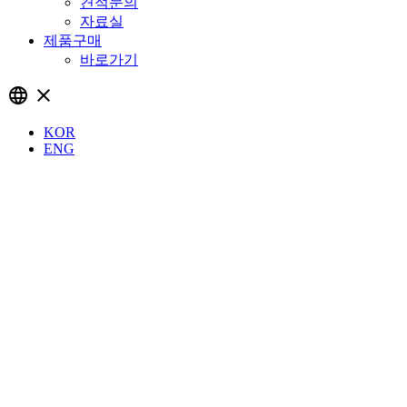
견적문의
자료실
제품구매
바로가기
language
close
KOR
ENG