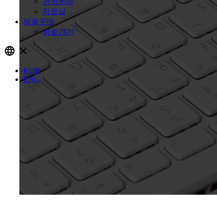
견적문의
자료실
제품구매
바로가기
language
close
KOR
ENG