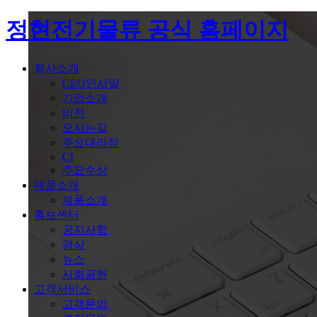
정현전기물류 공식 홈페이지
회사소개
CEO인사말
기업소개
비전
오시는길
주요대리점
CI
주요수상
제품소개
제품소개
홍보센터
공지사항
영상
뉴스
사회공헌
고객서비스
고객문의