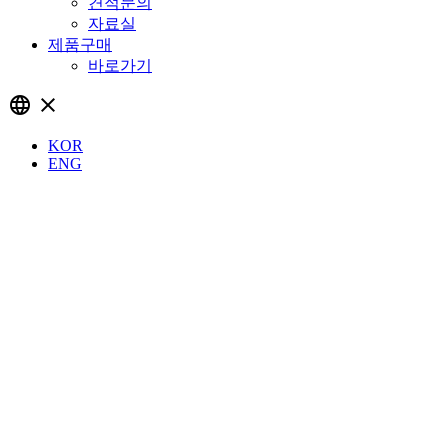
견적문의
자료실
제품구매
바로가기
language
close
KOR
ENG