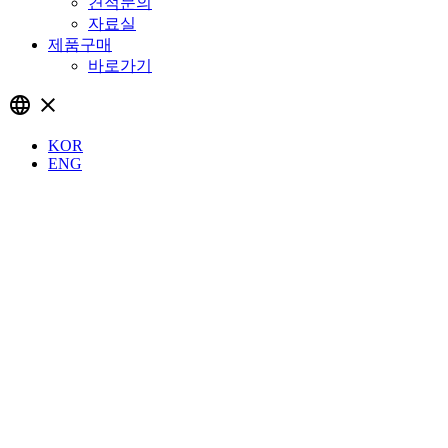
견적문의
자료실
제품구매
바로가기
language
close
KOR
ENG